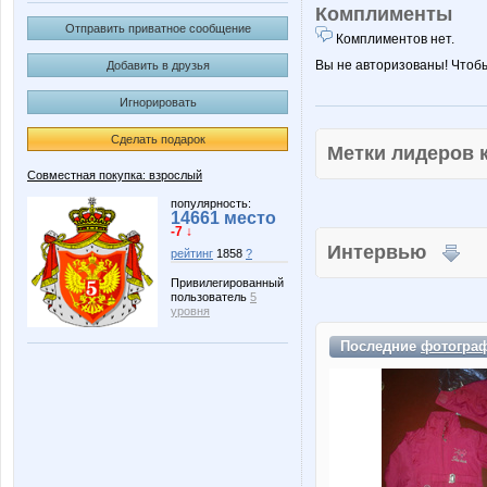
Комплименты
Отправить приватное сообщение
Комплиментов нет.
Вы не авторизованы! Чтоб
Добавить в друзья
Игнорировать
Сделать подарок
Метки лидеров
Совместная покупка: взрослый
популярность:
14661 место
-7 ↓
Интервью
рейтинг
1858
?
Привилегированный
пользователь
5
уровня
Последние
фотогра