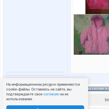
Статистика портрета:
На информационном ресурсе применяются
сейчас просматривают портрет - 0
fedoritova состоит в
cookie-файлы. Оставаясь на сайте, вы
зарегистрированные пользователи
подтверждаете свое
согласие
на их
посетившие портрет за 7 дней - 0
использование.
Кл