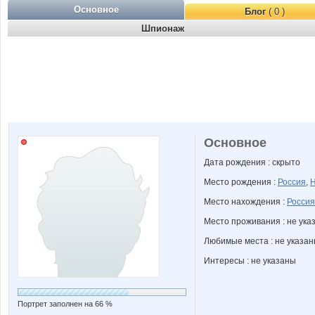
Основное
Блог
( 0 )
Шпионаж
Основное
Дата рождения : скрыто
Место рождения :
Россия
,
Н
Место нахождения :
Россия
Место проживания : не ука
Любимые места : не указа
Интересы : не указаны
Портрет заполнен на 66 %