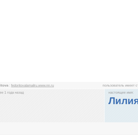
ritova
:
fedoritovalamailru.www.nn.ru
пользователь имеет 
е 1 года назад
настоящее имя:
Лили