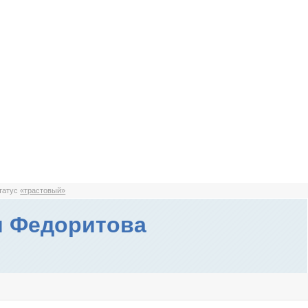
статус
«трастовый»
я Федоритова