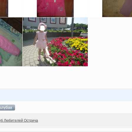
клубах
уб Любителей Острича